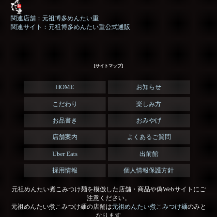
関連店舗：元祖博多めんたい重
関連サイト：元祖博多めんたい重公式通販
[サイトマップ]
HOME
お知らせ
こだわり
楽しみ方
お品書き
おみやげ
店舗案内
よくあるご質問
Uber Eats
出前館
採用情報
個人情報保護方針
元祖めんたい煮こみつけ麺を模倣した店舗・商品や偽Webサイトにご
注意ください。
元祖めんたい煮こみつけ麺の店舗は
元祖めんたい煮こみつけ麺
のみと
なります