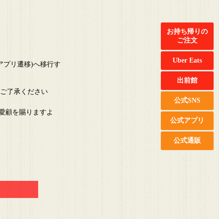
お持ち帰りの
ご注文
Uber Eats
アプリ遷移)へ移行す
出前館
めご了承ください
公式SNS
愛顧を賜りますよ
公式アプリ
公式通販