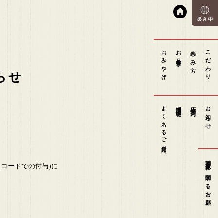
おみやげ
お品書き
楽しみ方
こだわり
らせ
よくあるご質問
採用情報
店舗案内
お知らせ
動画撮影に関するお願い
Rコードでの付与)に