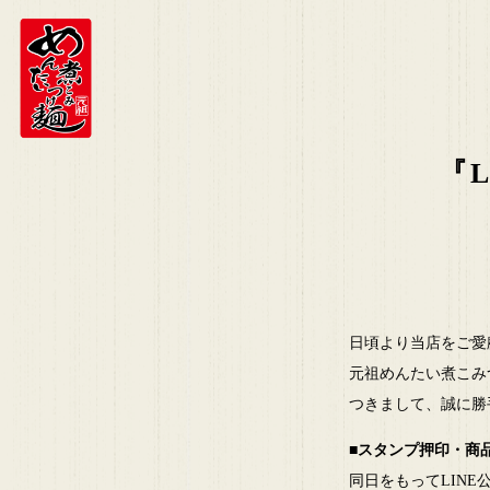
『
日頃より当店をご愛
元祖めんたい煮こみ
つきまして、誠に勝
■
スタンプ押印・商
同日をもってLIN