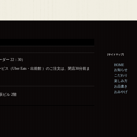
[サイトマップ]
ーダー 22：30）
HOME
ス（Uber Eats・出前館 ）のご注文は、閉店30分前ま
お知らせ
こだわり
楽しみ方
お品書き
おみやげ
野萩ビル 2階