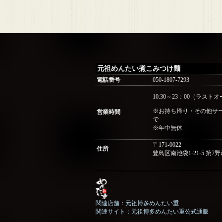
元祖めんたい煮こみつけ麺
電話番号
050-1807-7293
10:30～23：00（ラストオ
※お持ち帰り・その他サービ
営業時間
で
※年中無休
〒171-0022
住所
豊島区南池袋1-21-5 第7
関連店舗：元祖博多めんたい重
関連サイト：元祖博多めんたい重公式通販