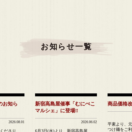
お知らせ一覧
のお知ら
新宿高島屋催事「むにぺこ
商品価格
マルシェ」に登場‼
2026.08.01
2026.06.02
平素より、
つけ麺をご利
くださり、
6月3日(水)より、新宿高島屋