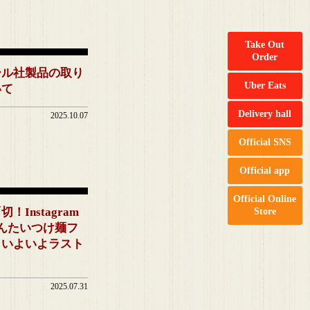
Take Out
Order
ール社製品の取り
Uber Eats
いて
Delivery hall
2025.10.07
Official SNS
Official app
Official Online
！Instagram
Store
んたいつけ麺フ
」いよいよラスト
2025.07.31