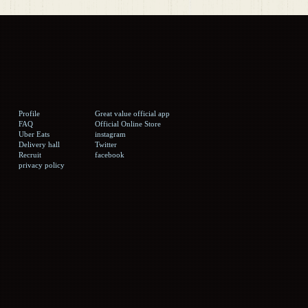
Profile
Great value official app
FAQ
Official Online Store
Uber Eats
instagram
Delivery hall
Twitter
Recruit
facebook
privacy policy
。