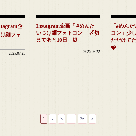
Instagram企画「 #めんた
「#めんた
tagram企
いつけ麺フォトコン 」〆切
コン」少
つけ麺フォ
まであと10日！⏰
ただけてた
💝
2025.07.22
2025.07.25
...
...
1
2
3
…
26
>