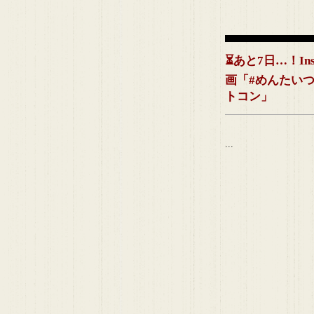
⏳あと7日…！Ins
画「#めんたい
トコン」
...