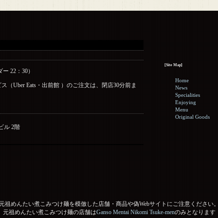
[Site Map]
ダー 22：30）
Home
Uber Eats・出前館 ）のご注文は、閉店30分前ま
News
Specialities
Enjoying
Menu
Original Goods
ビル 2階
元祖めんたい煮こみつけ麺を模倣した店舗・商品や偽Webサイトにご注意ください
元祖めんたい煮こみつけ麺の店舗は
Ganso Mentai Nikomi Tsuke-men
のみとなります