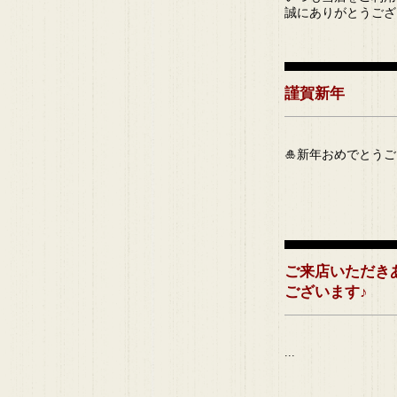
誠にありがとうござい
謹賀新年
🎍新年おめでとうござ
ご来店いただき
ございます♪
...