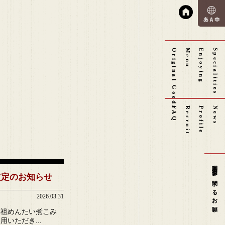
Original Goods
Menu
Enjoying
Specialities
FAQ
Recruit
Profile
News
動画撮影に関するお願い
改定のお知らせ
2026.03.31
元祖めんたい煮こみ
用いただき...