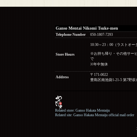
Ganso Mentai Nikomi Tsuke-men
Telephone Number
050-1807-7293
10:30～23：00（ラストオー
※お持ち帰り・その他サービス（
Store Hours
で
※年中無休
〒171-0022
Address
豊島区南池袋1-21-5 第7野萩
Related store: Ganso Hakata Mentaiju
Related site: Ganso Hakata Mentaiju official mail order