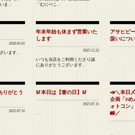
ま...
「むにぺこ...
年末年始も休まず営業いた
アサヒビ
します
扱いにつ
2026.01.01
2025.12.22
います...
...
いつも当店をご利用くださり誠
にありがとうございます...
ありがとう
🥢本日は【箸の日】🥢
📣＼本日〆切
企画「#め
2025.07.31
ォトコン
2025.07.31
📸／
...
...