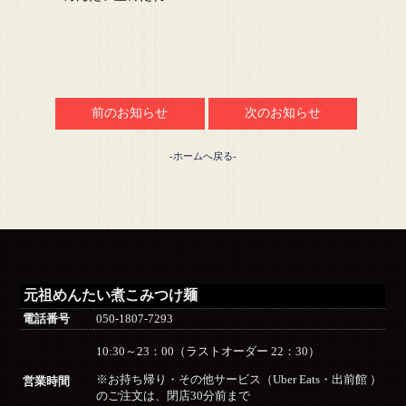
前のお知らせ
次のお知らせ
-ホームへ戻る-
元祖めんたい煮こみつけ麺
電話番号
050-1807-7293
10:30～23：00（ラストオーダー 22：30）
※お持ち帰り・その他サービス（Uber Eats・出前館 ）
営業時間
のご注文は、閉店30分前まで