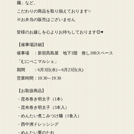
麺」など、
こだわりの商品を取り揃えております✨
※お弁当の販売はございません
皆様のお越しを心よりお待ちしております😊♥️
【催事場詳細】
催事場 ：新宿髙島屋 地下1階 推し100スペース
「むにぺこマルシェ」
期間 ：6月3日(水)～6月23日(火)
営業時間：10:30～19:30
【お取扱商品】
・昆布巻き明太子（1本）
・昆布巻き明太子（3本入）
・めんたい煮こみつけ麺（1食入）
・西中洲ドレッシング
・めんたい重のたれ