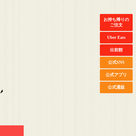
お持ち帰りの
ご注文
Uber Eats
出前館
公式SNS
公式アプリ
公式通販
