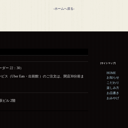
-ホームへ戻る-
[サイトマップ]
ーダー 22：30）
HOME
ス（Uber Eats・出前館 ）のご注文は、閉店30分前ま
お知らせ
こだわり
楽しみ方
お品書き
おみやげ
野萩ビル 2階