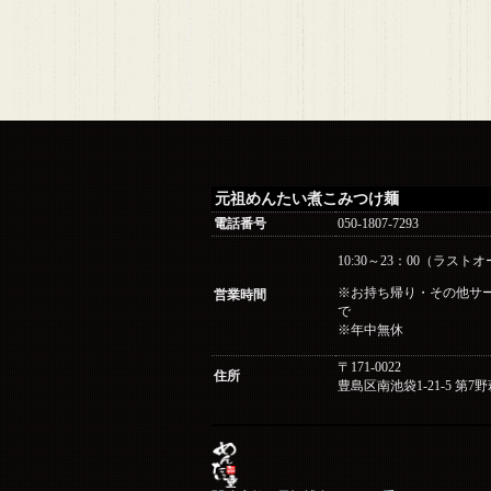
元祖めんたい煮こみつけ麺
電話番号
050-1807-7293
10:30～23：00（ラストオ
※お持ち帰り・その他サービ
営業時間
で
※年中無休
〒171-0022
住所
豊島区南池袋1-21-5 第7