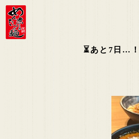
⏳あと7日…！