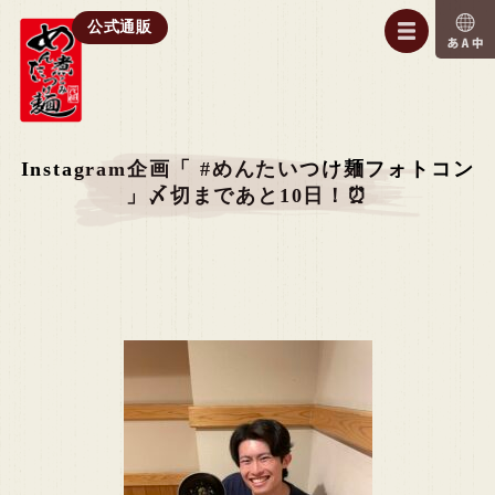
公式通販
Instagram企画「 #めんたいつけ麺フォトコン
」〆切まであと10日！⏰