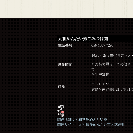
元祖めんたい煮こみつけ麺
電話番号
050-1807-7293
10:30～23：00（ラストオ
※お持ち帰り・その他サービ
営業時間
で
※年中無休
〒171-0022
住所
豊島区南池袋1-21-5 第7
関連店舗：元祖博多めんたい重
関連サイト：元祖博多めんたい重公式通販