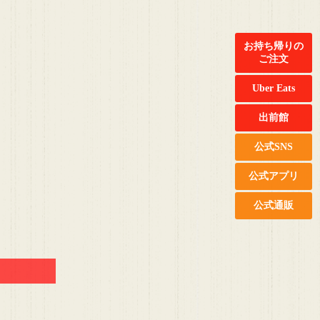
お持ち帰りの
ご注文
Uber Eats
出前館
公式SNS
公式アプリ
公式通販