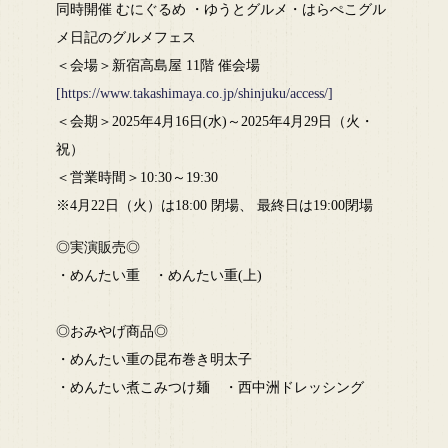
同時開催 むにぐるめ ・ゆうとグルメ・はらぺこグル
メ日記のグルメフェス
＜会場＞新宿高島屋 11階 催会場
[https://www.takashimaya.co.jp/shinjuku/access/]
＜会期＞2025年4月16日(水)～2025年4月29日（火・
祝）
＜営業時間＞10:30～19:30
※4月22日（火）は18:00 閉場、 最終日は19:00閉場
◎実演販売◎
・めんたい重 ・めんたい重(上)
◎おみやげ商品◎
・めんたい重の昆布巻き明太子
・めんたい煮こみつけ麺 ・西中洲ドレッシング