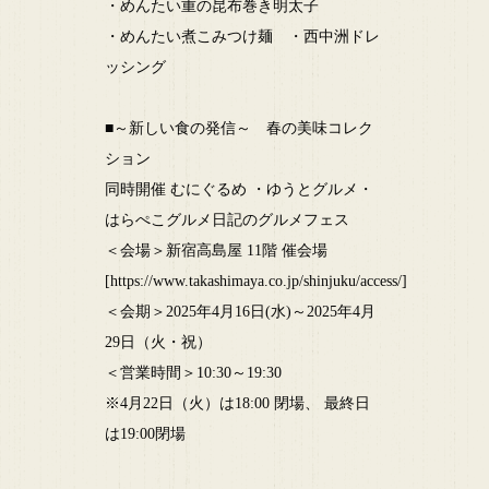
・めんたい重の昆布巻き明太子
・めんたい煮こみつけ麺 ・西中洲ドレ
ッシング
■～新しい食の発信～ 春の美味コレク
ション
同時開催 むにぐるめ ・ゆうとグルメ・
はらぺこグルメ日記のグルメフェス
＜会場＞新宿高島屋 11階 催会場
[https://www.takashimaya.co.jp/shinjuku/access/]
＜会期＞2025年4月16日(水)～2025年4月
29日（火・祝）
＜営業時間＞10:30～19:30
※4月22日（火）は18:00 閉場、 最終日
は19:00閉場