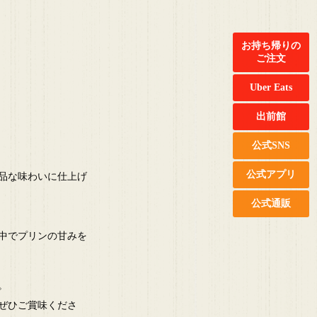
お持ち帰りの
ご注文
Uber Eats
出前館
公式SNS
公式アプリ
品な味わいに仕上げ
公式通販
中でプリンの甘みを
。
ぜひご賞味くださ