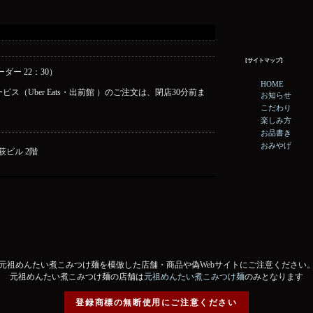
[サイトマップ]
ーダー 22：30）
HOME
ス（Uber Eats・出前館 ）のご注文は、閉店30分前ま
お知らせ
こだわり
楽しみ方
お品書き
おみやげ
野萩ビル 2階
元祖めんたい煮こみつけ麺を模倣した店舗・商品や偽Webサイトにご注意ください
元祖めんたい煮こみつけ麺の店舗は
元祖めんたい煮こみつけ麺
のみとなります
登録商標の無断使用にご注意ください