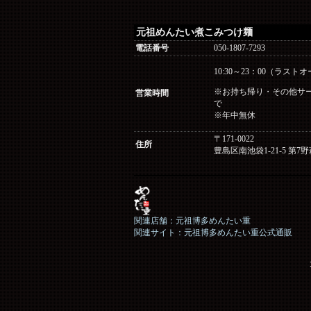
元祖めんたい煮こみつけ麺
電話番号
050-1807-7293
10:30～23：00（ラストオ
※お持ち帰り・その他サービ
営業時間
で
※年中無休
〒171-0022
住所
豊島区南池袋1-21-5 第7
関連店舗：元祖博多めんたい重
関連サイト：元祖博多めんたい重公式通販