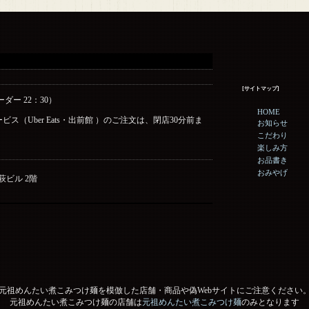
[サイトマップ]
ーダー 22：30）
HOME
ス（Uber Eats・出前館 ）のご注文は、閉店30分前ま
お知らせ
こだわり
楽しみ方
お品書き
おみやげ
野萩ビル 2階
元祖めんたい煮こみつけ麺を模倣した店舗・商品や偽Webサイトにご注意ください
元祖めんたい煮こみつけ麺の店舗は
元祖めんたい煮こみつけ麺
のみとなります