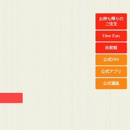
お持ち帰りの
ご注文
Uber Eats
出前館
公式SNS
公式アプリ
公式通販