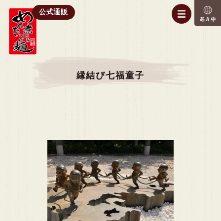
公式通販
縁結び七福童子