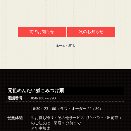
前のお知らせ
次のお知らせ
-ホームへ戻る-
元祖めんたい煮こみつけ麺
電話番号
050-1807-7293
10:30～23：00（ラストオーダー 22：30）
※お持ち帰り・その他サービス（Uber Eats・出前館 ）
営業時間
のご注文は、閉店30分前まで
※年中無休