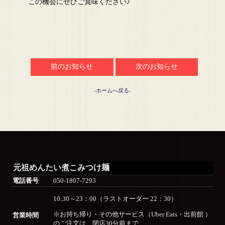
この機会にぜひご賞味ください♪
前のお知らせ
次のお知らせ
-ホームへ戻る-
元祖めんたい煮こみつけ麺
電話番号
050-1807-7293
10:30～23：00（ラストオーダー 22：30）
※お持ち帰り・その他サービス（Uber Eats・出前館 ）
営業時間
のご注文は、閉店30分前まで