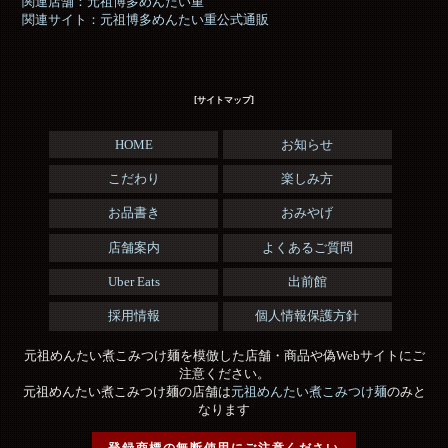
関連店舗：元祖博多めんたい重
関連サイト：元祖博多めんたい重公式通販
[サイトマップ]
HOME
お知らせ
こだわり
楽しみ方
お品書き
おみやげ
店舗案内
よくあるご質問
Uber Eats
出前館
採用情報
個人情報保護方針
元祖めんたい煮こみつけ麺を模倣した店舗・商品や偽Webサイトにご
注意ください。
元祖めんたい煮こみつけ麺の店舗は
元祖めんたい煮こみつけ麺
のみと
なります
登録商標の無断使用にご注意ください