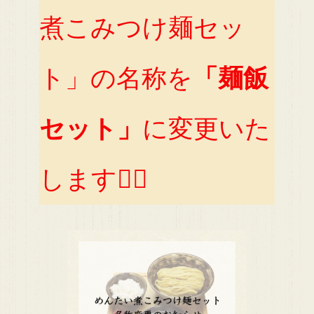
煮こみつけ麺セッ
ト」の名称を
「麺飯
セット」
に変更いた
します🙇‍♀️