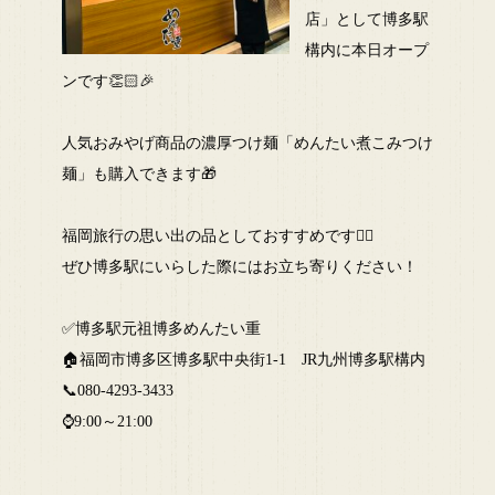
店」として博多駅
構内に本日オープ
ンです👏🏻🎉
人気おみやげ商品の濃厚つけ麺「めんたい煮こみつけ
麺」も購入できます🎁
福岡旅行の思い出の品としておすすめです🙆‍♀️
ぜひ博多駅にいらした際にはお立ち寄りください！
✅博多駅元祖博多めんたい重
🏠福岡市博多区博多駅中央街1-1 JR九州博多駅構内
📞080-4293-3433
⌚9:00～21:00