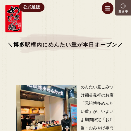
公式通販
＼博多駅構内にめんたい重が本日オープン／
めんたい煮こみつ
け麺🍜発祥のお店
「元祖博多めんた
い重」が、いよい
よ期間限定「お弁
当・おみやげ専門