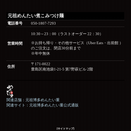
元祖めんたい煮こみつけ麺
電話番号
050-1807-7293
10:30～23：00（ラストオーダー 22：30）
※お持ち帰り・その他サービス（Uber Eats・出前館 ）
営業時間
のご注文は、閉店30分前まで
※年中無休
〒171-0022
住所
豊島区南池袋1-21-5 第7野萩ビル 2階
関連店舗：元祖博多めんたい重
関連サイト：元祖博多めんたい重公式通販
[サイトマップ]