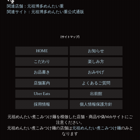
関連店舗：元祖博多めんたい重
関連サイト：元祖博多めんたい重公式通販
[サイトマップ]
HOME
お知らせ
こだわり
楽しみ方
お品書き
おみやげ
店舗案内
よくあるご質問
Uber Eats
出前館
採用情報
個人情報保護方針
元祖めんたい煮こみつけ麺を模倣した店舗・商品や偽Webサイトにご
注意ください。
元祖めんたい煮こみつけ麺の店舗は
元祖めんたい煮こみつけ麺
のみと
なります