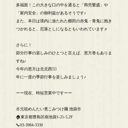
多福面！この大きな口の中を通ると「商売繁盛」や
「家内安全」の御利益があるそうです♪
また、本日は境内に放たれた櫛田の赤鬼・青鬼に抱き
つかれると、厄落としになるともいわれています♬
さらに！
節分行事の楽しみのひとつと言えば、恵方巻もありま
すね♪
今年の恵方は北北西💁‍♂
年に一度の季節行事を楽しみましょう♪
ーー現在、時短営業中ですーー
🍜元祖めんたい煮こみつけ麺 池袋🍜
🏠東京都豊島区南池袋1-21-5,2F
📞03-3984-3330