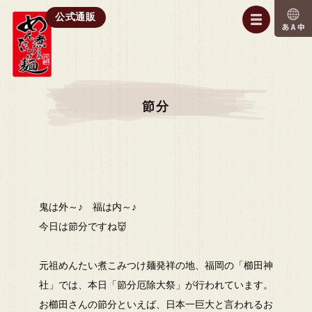
公式通販
節分
鬼は外～♪ 福は内～♪
今日は節分ですね👹
元祖めんたい煮こみつけ麺発祥の地、福岡の「櫛田神
社」では、本日「節分厄除大祭」が行われています。
お櫛田さんの節分といえば、日本一巨大と言われるお