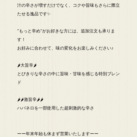
汁の辛さが増すだけでなく、コクや旨味もさらに際立
たせる逸品です✨
”もっと辛め”がお好きな方には、追加注文も承りま
す！
お好みに合わせて、味の変化をお楽しみください♪
🌶大旨辛🌶
とびきりな辛さの中に旨味・甘味を感じる特別ブレン
ド
🌶🌶激旨辛🌶🌶
ハバネロを一部使用した超刺激的な辛さ
ーー年末年始も休まず営業いたしますーー