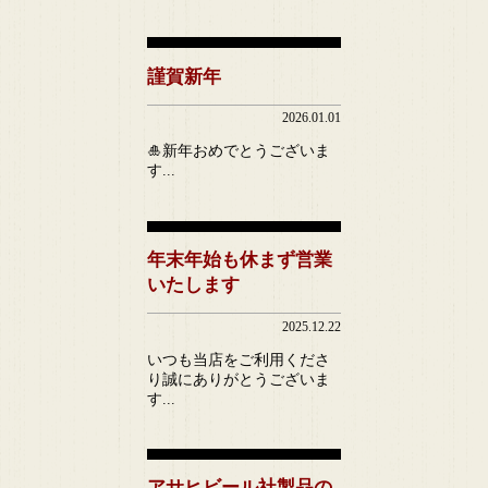
謹賀新年
2026.01.01
🎍新年おめでとうございま
す...
年末年始も休まず営業
いたします
2025.12.22
いつも当店をご利用くださ
り誠にありがとうございま
す...
アサヒビール社製品の