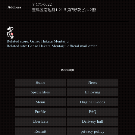
〒171-0022
Address
豊島区南池袋1-21-5 第7野萩ビル 2階
Related store: Ganso Hakata Mentaiju
Related site: Ganso Hakata Mentaiju official mail order
[Site Map]
Home
News
Specialities
Enjoying
Menu
Original Goods
Profile
FAQ
Uber Eats
Delivery hall
Recruit
privacy policy