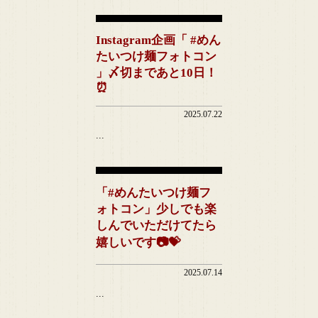
Instagram企画「 #めん
たいつけ麺フォトコン
」〆切まであと10日！
⏰
2025.07.22
...
「#めんたいつけ麺フ
ォトコン」少しでも楽
しんでいただけてたら
嬉しいです📷💝
2025.07.14
...