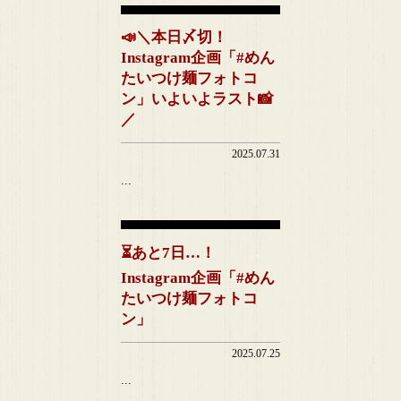
📣＼本日〆切！
Instagram企画「#めん
たいつけ麺フォトコ
ン」いよいよラスト📸
／
2025.07.31
...
⏳あと7日…！
Instagram企画「#めん
たいつけ麺フォトコ
ン」
2025.07.25
...