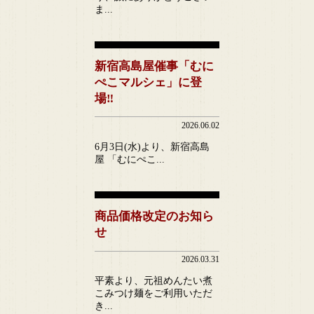
ま...
新宿高島屋催事「むに
ぺこマルシェ」に登
場‼
2026.06.02
6月3日(水)より、新宿高島
屋 「むにぺこ...
商品価格改定のお知ら
せ
2026.03.31
平素より、元祖めんたい煮
こみつけ麺をご利用いただ
き...