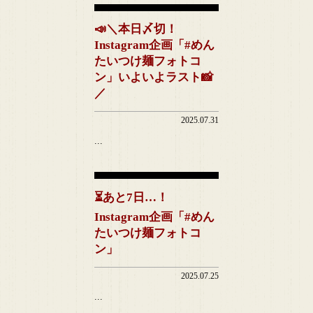
📣＼本日〆切！
Instagram企画「#めん
たいつけ麺フォトコ
ン」いよいよラスト📸
／
2025.07.31
...
⏳あと7日…！
Instagram企画「#めん
たいつけ麺フォトコ
ン」
2025.07.25
...