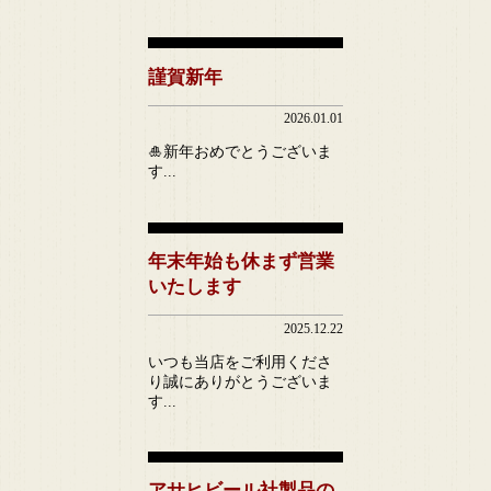
謹賀新年
2026.01.01
🎍新年おめでとうございま
す...
年末年始も休まず営業
いたします
2025.12.22
いつも当店をご利用くださ
り誠にありがとうございま
す...
アサヒビール社製品の