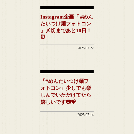
Instagram企画「 #めん
たいつけ麺フォトコン
」〆切まであと10日！
⏰
2025.07.22
...
「#めんたいつけ麺フ
ォトコン」少しでも楽
しんでいただけてたら
嬉しいです📷💝
2025.07.14
...