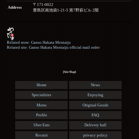
〒171-0022
Address
豊島区南池袋1-21-5 第7野萩ビル 2階
Related store: Ganso Hakata Mentaiju
Related site: Ganso Hakata Mentaiju official mail order
[Site Map]
Home
News
Specialities
Enjoying
Menu
Original Goods
Profile
FAQ
Uber Eats
Delivery hall
Recruit
privacy policy