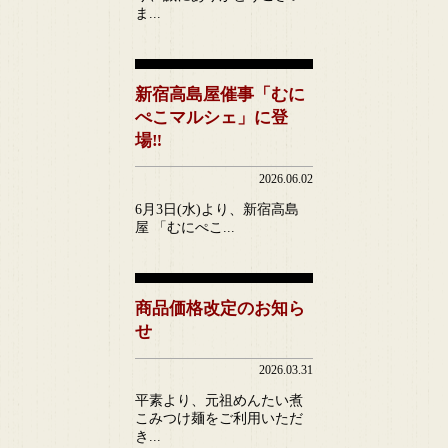
ま...
新宿高島屋催事「むに
ぺこマルシェ」に登
場‼
2026.06.02
6月3日(水)より、新宿高島
屋 「むにぺこ...
商品価格改定のお知ら
せ
2026.03.31
平素より、元祖めんたい煮
こみつけ麺をご利用いただ
き...